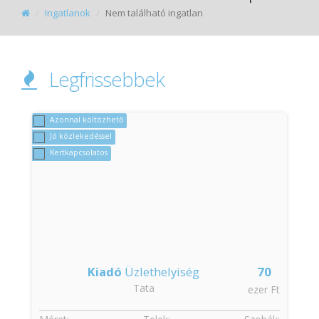
Ingatlanok
Nem található ingatlan
Legfrissebbek
Azonnal költözhető
Jó közlekedéssel
Kertkapcsolatos
Kiadó
Üzlethelyiség
70
Tata
t
ezer Ft