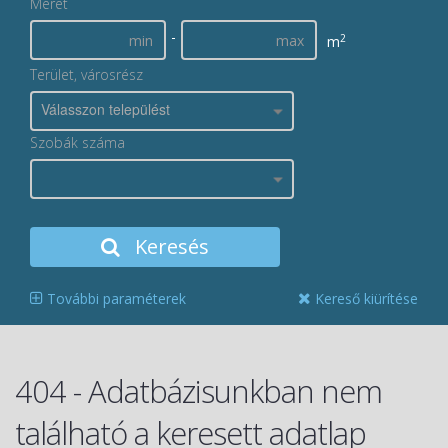
Méret
-
2
m
Terület, városrész
Válasszon települést
Szobák száma
Keresés
További paraméterek
Kereső kiürítése
404 - Adatbázisunkban nem
található a keresett adatlap