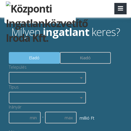
Milyen
ingatlant
keres?
Eladó
Kiadó
Település
Típus
Irányár
-
millió Ft