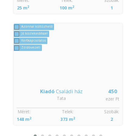
:
Méret:
Telek:
Szobák:
2
2
25 m
100 m
1
Azonnal költözhető
Jó közlekedéssel
Kertkapcsolatos
Zöldövezeti
Kiadó
Családi ház
450
Tata
t
ezer Ft
:
Méret:
Telek:
Szobák:
2
2
148 m
373 m
2