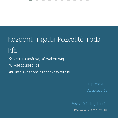
Központi Ingatlanközvetítő Iroda
Kft.
2800 Tatabánya, Dózsakert 54/J
+36 20 284-5161
info@kozpontiingatlankozvetito.hu
Impresszum
Adatkezelés
Visszaélés bejelentés
Közzétéve: 2025. 12. 28.