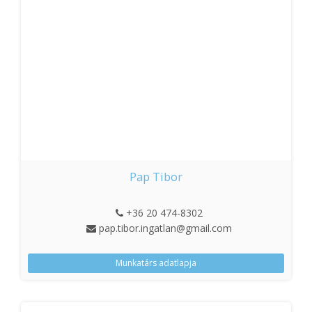
Pap Tibor
+36 20 474-8302
pap.tibor.ingatlan@gmail.com
Munkatárs adatlapja