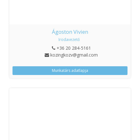
Ágoston Vivien
Irodavezető
+36 20 284-5161
kozingkozv@gmail.com
Munkatárs adatlapja