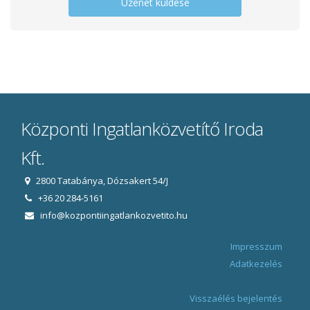
Üzenet küldése
Központi Ingatlanközvetítő Iroda
Kft.
2800 Tatabánya, Dózsakert 54/J
+36 20 284-5161
info@kozpontiingatlankozvetito.hu
Impresszum
Adatkezelés
Visszaélés bejelentés