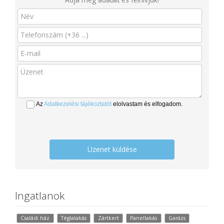
Az
Adatkezelési tájékoztatót
elolvastam és elfogadom.
Üzenet küldése
Ingatlanok
Családi ház
Téglalakás
Zártkert
Panellakás
Garázs