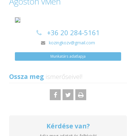
Ágoston Vivien
+36 20 284-5161
kozingkozv@gmail.com
Munkatárs adatlapja
Ossza meg
ismerőseivel!
Kérdése van?
Adja meg adatait és felhívjuk!