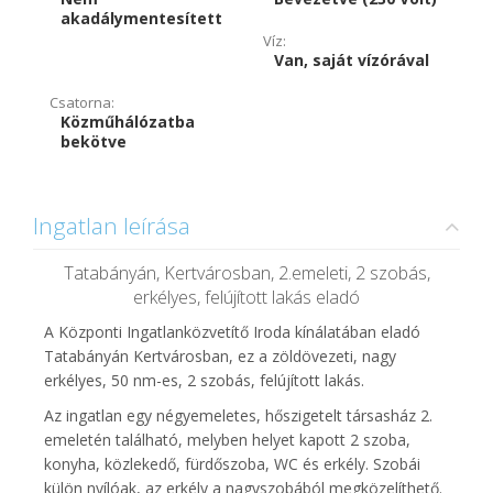
akadálymentesített
Víz:
Van, saját vízórával
Csatorna:
Közműhálózatba
bekötve
Ingatlan leírása
Tatabányán, Kertvárosban, 2.emeleti, 2 szobás,
erkélyes, felújított lakás eladó
A Központi Ingatlanközvetítő Iroda kínálatában eladó
Tatabányán Kertvárosban, ez a zöldövezeti, nagy
erkélyes, 50 nm-es, 2 szobás, felújított lakás.
Az ingatlan egy négyemeletes, hőszigetelt társasház 2.
emeletén található, melyben helyet kapott 2 szoba,
konyha, közlekedő, fürdőszoba, WC és erkély. Szobái
külön nyílóak, az erkély a nagyszobából megközelíthető.