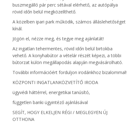
buszmegálló pár perc sétával elérhető, az autópálya
rövid időn belül megközelíthető.
A közelben ipari park működik, számos álláslehetőséget
kínál.
Jöjjön el, nézze meg, és tegye meg ajánlatát!
Az ingatlan tehermentes, rövid időn belül birtokba
vehető. A konyhabútor a vételár részét képezi, a többi
bútorzat külön megállapodás alapján megvásárolható.
További információért forduljon irodánkhoz bizalommal!
KÖZPONTI INGATLANKÖZVETÍTŐ IRODA
ügyvédi háttérrel, energetikai tanúsító,
független banki ügyintéző ajánlásával
SEGÍT, HOGY ELKELJEN RÉGI / MEGLEGYEN ÚJ
OTTHONA