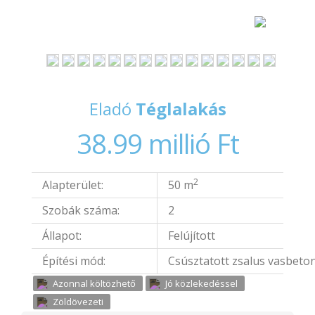
Eladó
Téglalakás
38.99 millió Ft
2
Alapterület:
50 m
Szobák száma:
2
Állapot:
Felújított
Építési mód:
Csúsztatott zsalus vasbeto
Azonnal költözhető
Jó közlekedéssel
Zöldövezeti