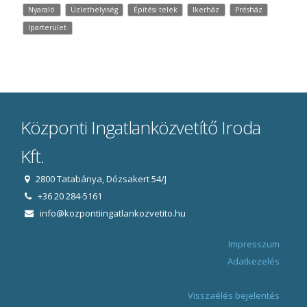
Nyaraló
Üzlethelyiség
Építési telek
Ikerház
Présház
Iparterület
Központi Ingatlanközvetítő Iroda
Kft.
2800 Tatabánya, Dózsakert 54/J
+36 20 284-5161
info@kozpontiingatlankozvetito.hu
Impresszum
Adatkezelés
Visszaélés bejelentés