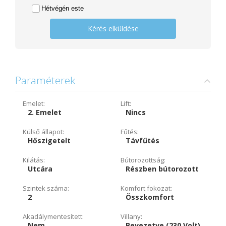
Hétvégén este
Kérés elküldése
Paraméterek
Emelet:
Lift:
2. Emelet
Nincs
Külső állapot:
Fűtés:
Hőszigetelt
Távfűtés
Kilátás:
Bútorozottság:
Utcára
Részben bútorozott
Szintek száma:
Komfort fokozat:
2
Összkomfort
Akadálymentesített:
Villany:
Nem
Bevezetve (230 Volt)