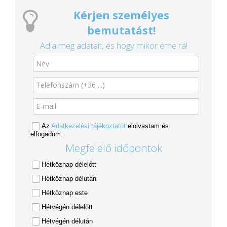
Kérjen személyes
bemutatást!
Adja meg adatait, és hogy mikor érne rá!
Az
Adatkezelési tájékoztatót
elolvastam és
elfogadom.
Megfelelő időpontok
Hétköznap délelőtt
Hétköznap délután
Hétköznap este
Hétvégén délelőtt
Hétvégén délután