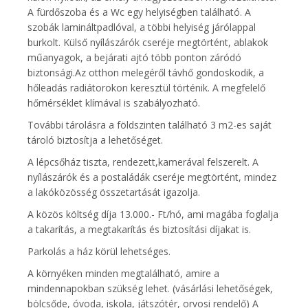
A fürdőszoba és a Wc egy helyiségben található. A
szobák lamináltpadlóval, a többi helyiség járólappal
burkolt. Külső nyílászárók cseréje megtörtént, ablakok
műanyagok, a bejárati ajtó több ponton záródó
biztonsági.Az otthon melegéről távhő gondoskodik, a
hőleadás radiátorokon keresztül történik. A megfelelő
hőmérséklet klímával is szabályozható.
További tárolásra a földszinten található 3 m2-es saját
tároló biztosítja a lehetőséget.
A lépcsőház tiszta, rendezett,kamerával felszerelt. A
nyílászárók és a postaládák cseréje megtörtént, mindez
a lakóközösség összetartását igazolja.
A közös költség díja 13.000.- Ft/hó, ami magába foglalja
a takarítás, a megtakarítás és biztosítási díjakat is.
Parkolás a ház körül lehetséges.
A környéken minden megtalálható, amire a
mindennapokban szükség lehet. (vásárlási lehetőségek,
bölcsőde, óvoda, iskola, játszótér, orvosi rendelő) A