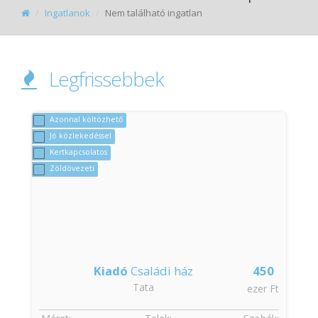
Ingatlanok
Nem található ingatlan
Legfrissebbek
Azonnal költözhető
Jó közlekedéssel
Kertkapcsolatos
Zöldövezeti
Kiadó
Családi ház
450
Tata
t
ezer Ft