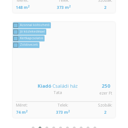
Méret:
Telek:
Szobák:
2
2
148 m
373 m
2
Azonnal költözhető
Jó közlekedéssel
Kertkapcsolatos
Zöldövezeti
Kiadó
Családi ház
250
Tata
t
ezer Ft
:
Méret:
Telek:
Szobák:
2
2
74 m
373 m
2