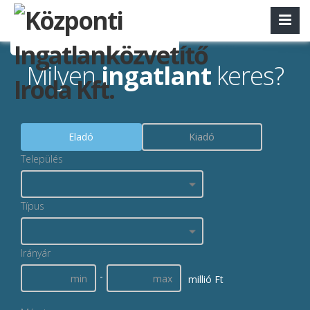
Milyen
ingatlant
keres?
Eladó
Kiadó
Település
Típus
Irányár
-
millió Ft