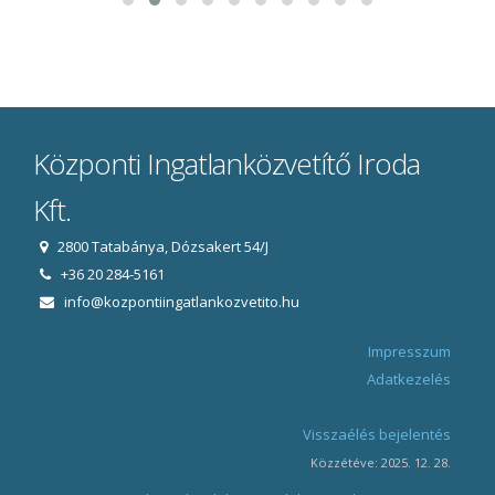
Központi Ingatlanközvetítő Iroda
Kft.
2800 Tatabánya, Dózsakert 54/J
+36 20 284-5161
info@kozpontiingatlankozvetito.hu
Impresszum
Adatkezelés
Visszaélés bejelentés
Közzétéve: 2025. 12. 28.