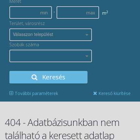
Méret
-
2
m
Terület, városrész
Válasszon települést
Szobák száma
Keresés
További paraméterek
Kereső kiürítése
404 - Adatbázisunkban nem
található a keresett adatlap