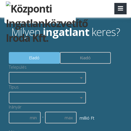
Milyen
ingatlant
keres?
Eladó
Kiadó
Település
Típus
Irányár
-
millió Ft