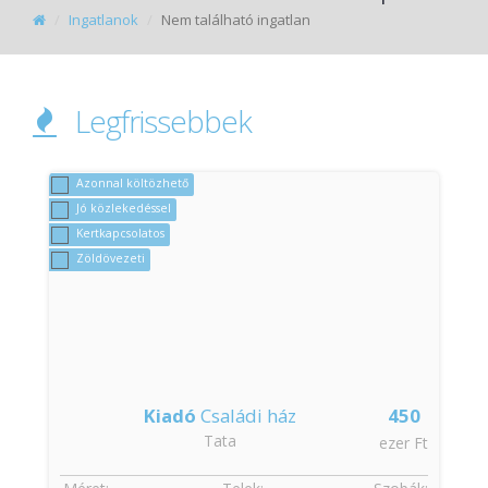
Ingatlanok
Nem található ingatlan
Legfrissebbek
Azonnal költözhető
Jó közlekedéssel
Kertkapcsolatos
Zöldövezeti
Kiadó
Családi ház
450
Tata
t
ezer Ft