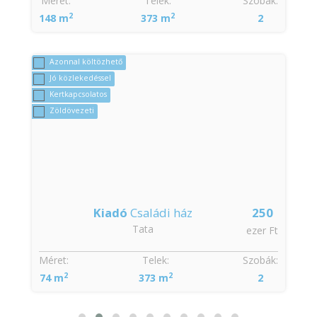
Méret:
Telek:
Szobák:
2
2
148 m
373 m
2
Azonnal költözhető
Jó közlekedéssel
Kertkapcsolatos
Zöldövezeti
Kiadó
Családi ház
250
Tata
t
ezer Ft
:
Méret:
Telek:
Szobák:
2
2
74 m
373 m
2