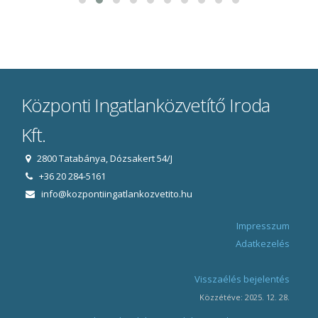
Központi Ingatlanközvetítő Iroda
Kft.
2800 Tatabánya, Dózsakert 54/J
+36 20 284-5161
info@kozpontiingatlankozvetito.hu
Impresszum
Adatkezelés
Visszaélés bejelentés
Közzétéve: 2025. 12. 28.