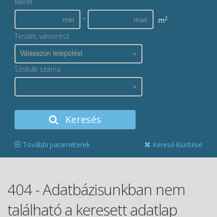
Méret
-
2
m
Terület, városrész
Válasszon települést
Szobák száma
Keresés
További paraméterek
Kereső kiürítése
404 - Adatbázisunkban nem
található a keresett adatlap