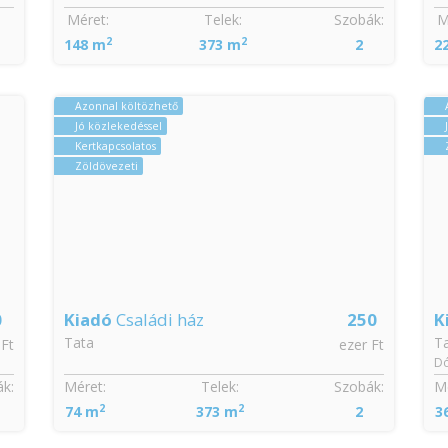
Méret:
Telek:
Szobák:
M
2
2
148 m
373 m
2
2
Azonnal költözhető
Jó közlekedéssel
Kertkapcsolatos
Zöldövezeti
0
Kiadó
Családi ház
250
K
Tata
T
 Ft
ezer Ft
Dó
k:
Méret:
Telek:
Szobák:
Mé
2
2
74 m
373 m
2
3