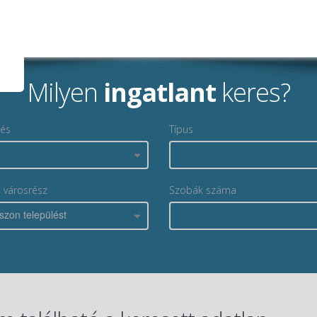
Milyen
ingatlant
keres?
lés
Típus
, városrész
Szobák száma
szon települést