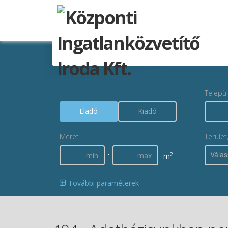
Telepü
Eladó
Kiadó
Méret
Terület
-
Válas
2
m
További paraméterek