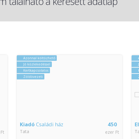
 található a keresett adatlap
Azonnal költözhető
Jó közlekedéssel
Kertkapcsolatos
Zöldövezeti
Kiadó
Családi ház
450
E
Tata
T
 Ft
ezer Ft