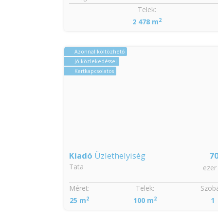
Szobák:
Telek:
2
3
2 478 m
Azonnal költözhető
Jó közlekedéssel
Kertkapcsolatos
36
Kiadó
Üzlethelyiség
7
Tata
millió Ft
ezer
Szobák:
Méret:
Telek:
Szobá
2
2
2
25 m
100 m
1