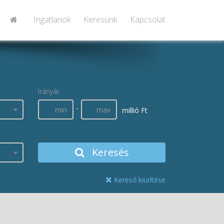
Ingatlanok
Keresünk
Kapcsolat
Irányár
-
millió Ft
Keresés
Kereső kiürítése