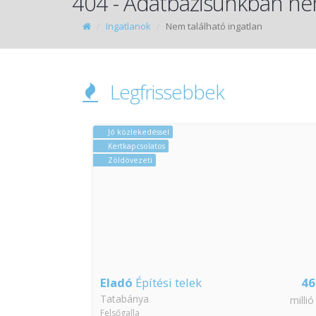
404 - Adatbázisunkban nem
Ingatlanok
Nem található ingatlan
Legfrissebbek
Jó közlekedéssel
Kertkapcsolatos
Zöldövezeti
84
Eladó
Építési telek
46
Tatabánya
millió Ft
millió
Felsőgalla