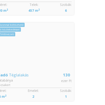
éret:
Telek:
Szobák:
Méret:
2
2
2
20 m
457 m
6
54 m
Azonnal költözhető
Azonnal költöz
Jó közlekedéssel
CSOK igényelhe
Zöldövezeti
Jó közlekedéss
iadó
Téglalakás
130
Eladó
Tégla
atabánya
Tatabánya
ezer Ft
zsakert
Újváros
ret:
Emelet:
Szobák:
Méret:
2
2
6 m
2
1
54 m