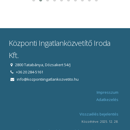
Központi Ingatlanközvetítő Iroda
Kft.
2800 Tatabánya, Dózsakert 54/J
+36 20 284-5161
info@kozpontiingatlankozvetito.hu
Impresszum
Adatkezelés
Visszaélés bejelentés
Közzétéve: 2025. 12. 28.