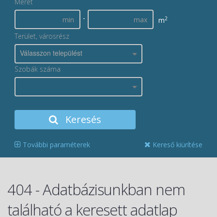
Méret
-
2
m
Terület, városrész
Válasszon települést
Szobák száma
Keresés
További paraméterek
Kereső kiürítése
404 - Adatbázisunkban nem
található a keresett adatlap