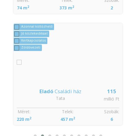
:
Méret:
Telek:
Szobák:
2
2
74 m
373 m
2
Azonnal költözhető
Jó közlekedéssel
Kertkapcsolatos
Zöldövezeti
Eladó
Családi ház
115
Tata
t
millió Ft
:
Méret:
Telek:
Szobák:
2
2
220 m
457 m
6