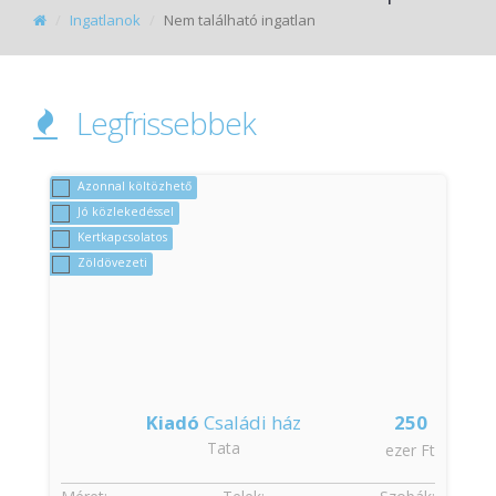
Ingatlanok
Nem található ingatlan
Legfrissebbek
Azonnal költözhető
Jó közlekedéssel
Kertkapcsolatos
Zöldövezeti
Kiadó
Családi ház
250
Tata
t
ezer Ft