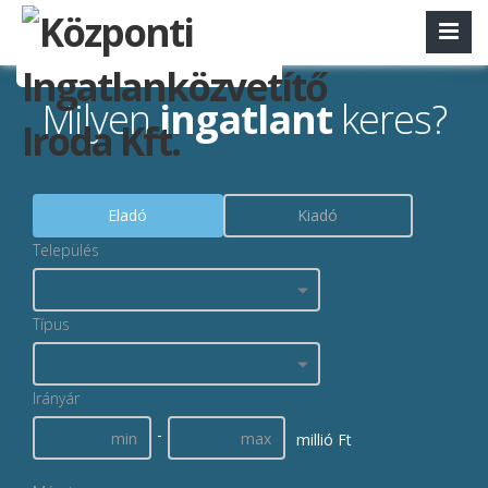
Milyen
ingatlant
keres?
Eladó
Kiadó
Település
Típus
Irányár
-
millió Ft